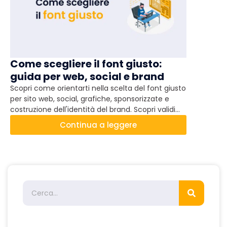
Come scegliere il font giusto:
UX Desi
guida per web, social e brand
l’esperi
Scopri come orientarti nella scelta del font giusto
L'UX Design
per sito web, social, grafiche, sponsorizzate e
servono a c
costruzione dell'identità del brand. Scopri validi
sito. Passi
criteri universali e cosa evitare come la peste!
al succo pe
Continua a leggere
nostri utent
diventare p