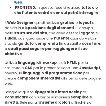
web
.
FRONTEND
:
in questa fase si realizza
tutto ciò
che l’utente vedrà e con cui potrà interagire
.
Il
Web Designer
quindi realizza
grafica
e
layout
e
decide la
disposizione d
egli elementi
. Si occupa
della
struttura del sito
, che deve essere
leggera
e
fluida
, così garantisce che
l’utente
quando visita il
sito sia
guidato, comprenda
fin da subito
cosa fare,
e
quali passi seguire per raggiungere il suo
obiettivo
.
Utilizza
linguaggi di markup
, cioè
HTML
per la
struttura e
CSS
per la presentazione. Usa
JavaScript
,
ovvero un
linguaggio di programmazione
per
creare
componenti interattivi
all’interno delle pagine
web.
Sceglie la giusta
tipo
grafia e interfaccia
per
comunicare
con l’utente in maniera
semplice
e
diretta.
Seleziona l’
insieme di colori
affinché sia