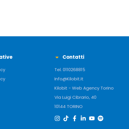
ative
Contatti
icy
Tel. 0110268815
icy
Info@Kilobit.It
Kilobit - Web Agency Torino
Via Luigi Cibrario, 40
10144 TORINO