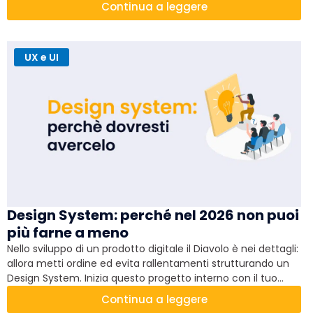
Continua a leggere
UX e UI
Design System: perché nel 2026 non puoi
più farne a meno
Nello sviluppo di un prodotto digitale il Diavolo è nei dettagli:
allora metti ordine ed evita rallentamenti strutturando un
Design System. Inizia questo progetto interno con il tuo
team: agite alla radice di tutti i problemi operativi che vi
Continua a leggere
fanno perdere tempo, energie e denaro.