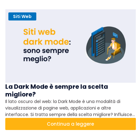
Siti Web
La Dark Mode è sempre la scelta
migliore?
Il lato oscuro del web: la Dark Mode è una modalità di
visualizzazione di pagine web, applicazioni e altre
interfacce. Si tratta sempre della scelta migliore? Influisce
sul piazzamento nei risultati di Google? Ha delle criticità o
Continua a leggere
dei difetti? Scopriamolo senza pensare per assoluti.