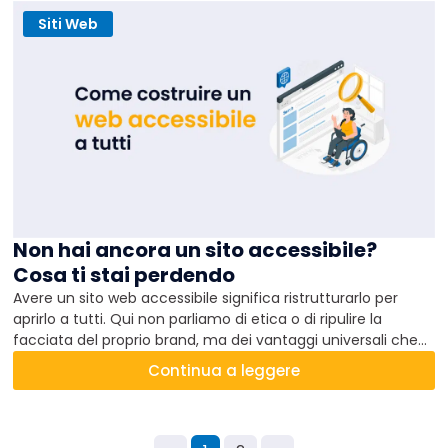
Siti Web
Non hai ancora un sito accessibile?
Cosa ti stai perdendo
Avere un sito web accessibile significa ristrutturarlo per
aprirlo a tutti. Qui non parliamo di etica o di ripulire la
facciata del proprio brand, ma dei vantaggi universali che
ne derivano, come aumento del traffico organico e
Continua a leggere
posizionamento SEO. Lo sapevi poi che in alcuni casi avere
un sito poco accessibile è sanzionabile?