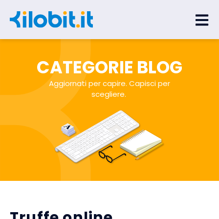
CATEGORIE BLOG
Aggiornati per capire. Capisci per
scegliere.
Truffe online
.