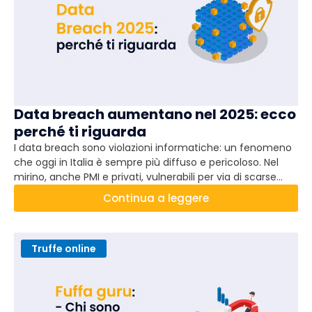
Data breach aumentano nel 2025: ecco
perché ti riguarda
I data breach sono violazioni informatiche: un fenomeno
che oggi in Italia è sempre più diffuso e pericoloso. Nel
mirino, anche PMI e privati, vulnerabili per via di scarse
infrastrutture IT e formazione digitale inadeguata. Il GDPR,
Continua a leggere
prevede multe per chi non si protegge a dovere. Quindi ti
riguarda eccome! E qui scopri di più.
Truffe online