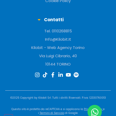
Cookie Policy
Contatti
Tel. 0110268815
Info@Kilobit.It
Kilobit - Web Agency Torino
Via Luigi Cibrario, 40
10144 TORINO
©2025 Copyright by
Kilobit
Srl. Tutti i diritti Riservati. P.iva: 12330760013
Questo sito è protetto da reCAPTCHA e si applicano la
Privacy Policy
e
i
Termini di Servizio
di Google.