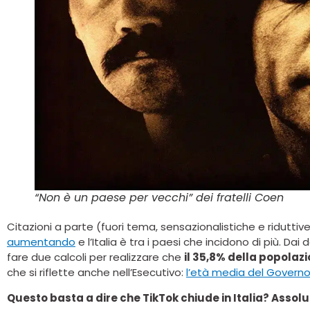
“Non è un paese per vecchi” dei fratelli Coen
Citazioni a parte (fuori tema, sensazionalistiche e riduttiv
aumentando
e l’Italia è tra i paesi che incidono di più. Dai 
fare due calcoli per realizzare che
il 35,8% della popolazio
che si riflette anche nell’Esecutivo:
l’età media del Governo M
Questo basta a dire che TikTok chiude in Italia? Asso