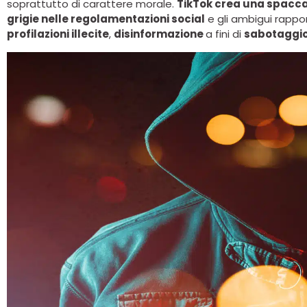
soprattutto di carattere morale.
TikTok crea una spacc
grigie nelle regolamentazioni social
e gli ambigui rappor
profilazioni illecite
,
disinformazione
a fini di
sabotaggi