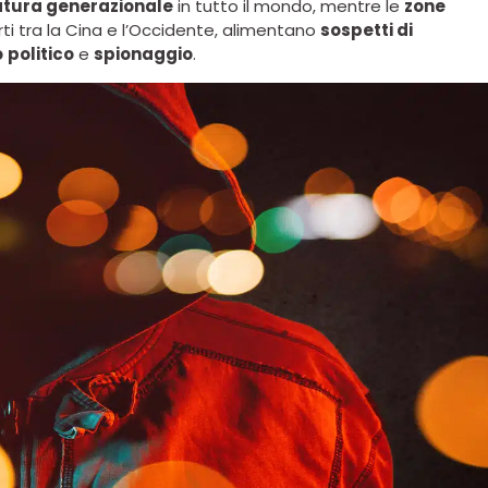
atura generazionale
in tutto il mondo, mentre le
zone
ti tra la Cina e l’Occidente, alimentano
sospetti di
o
politico
e
spionaggio
.