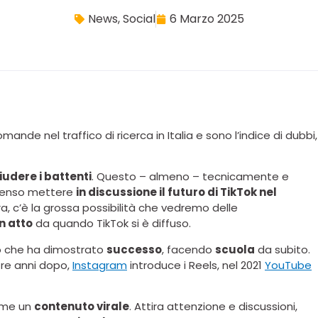
News
,
Social
6 Marzo 2025
de nel traffico di ricerca in Italia e sono l’indice di dubbi,
udere i battenti
. Questo – almeno – tecnicamente e
 senso mettere
in discussione il futuro di TikTok nel
a, c’è la grossa possibilità che vedremo delle
n atto
da quando TikTok si è diffuso.
lo che ha dimostrato
successo
, facendo
scuola
da subito.
 tre anni dopo,
Instagram
introduce i Reels, nel 2021
YouTube
ome un
contenuto virale
. Attira attenzione e discussioni,