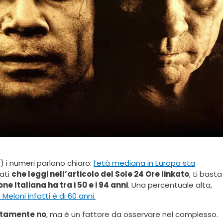
e) i numeri parlano chiaro:
l’età mediana in Europa sta
dati
che leggi nell’articolo del Sole 24 Ore linkato
, ti basta
ne Italiana ha tra i 50 e i 94 anni
. Una percentuale alta,
eloni infatti è di 60 anni.
lutamente no
, ma è un fattore da osservare nel complesso.