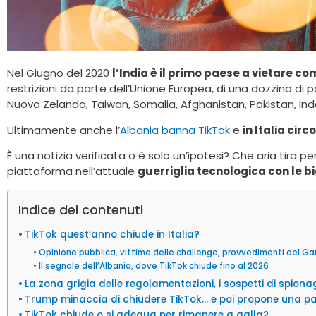
Nel Giugno del 2020
l’India è il primo paese a vietare 
restrizioni da parte dell’Unione Europea, di una dozzina di pa
Nuova Zelanda, Taiwan, Somalia, Afghanistan, Pakistan, In
Ultimamente anche l’
Albania banna TikTok
e
in Italia circ
È una notizia verificata o è solo un’ipotesi? Che aria tira pe
piattaforma nell’attuale
guerriglia tecnologica con le bi
Indice dei contenuti
TikTok quest’anno chiude in Italia?
Opinione pubblica, vittime delle challenge, provvedimenti del Gar
Il segnale dell’Albania, dove TikTok chiude fino al 2026
La zona grigia delle regolamentazioni, i sospetti di spionag
Trump minaccia di chiudere TikTok… e poi propone una p
TikTok chiude o si adegua per rimanere a galla?