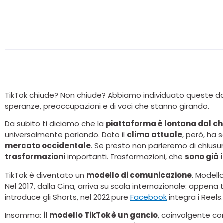
TikTok chiude? Non chiude? Abbiamo individuato queste doman
speranze, preoccupazioni e di voci che stanno girando.
Da subito ti diciamo che la
piattaforma è lontana dal chi
universalmente parlando. Dato il
clima attuale
, però, ha
mercato occidentale
. Se presto non parleremo di chiusur
trasformazioni
importanti. Trasformazioni, che
sono già i
TikTok è diventato un
modello di comunicazione
. Model
Nel 2017, dalla Cina, arriva su scala internazionale: appena
introduce gli Shorts, nel 2022 pure
Facebook
integra i Reels.
Insomma:
il modello TikTok è un gancio
, coinvolgente c