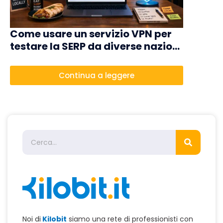
Bounce 
interpr
Come usare un servizio VPN per
Il tasso di
testare la SERP da diverse nazioni
fraintese d
– Guida pratica per Local SEO
bounce rate
2026
successo? 
Continua a leggere
scopriamo l
abbassarlo
Noi di
Kilobit
siamo una rete di professionisti con