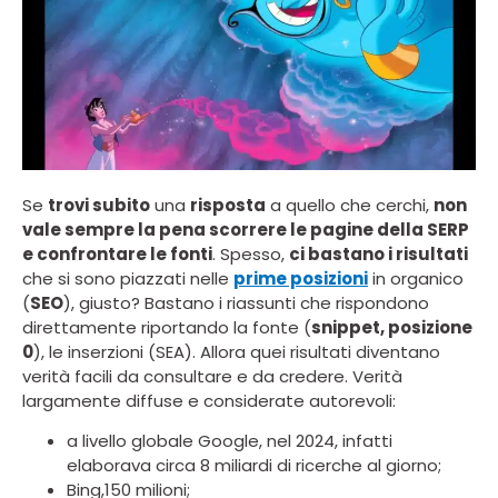
Se
trovi subito
una
risposta
a quello che cerchi,
non
vale sempre la pena scorrere le pagine della SERP
e confrontare le fonti
. Spesso,
ci bastano i risultati
che si sono piazzati nelle
prime posizioni
in organico
(
SEO
), giusto? Bastano i riassunti che rispondono
direttamente riportando la fonte (
snippet, posizione
0
), le inserzioni (SEA). Allora quei risultati diventano
verità facili da consultare e da credere. Verità
largamente diffuse e considerate autorevoli:
a livello globale Google, nel 2024, infatti
elaborava circa 8 miliardi di ricerche al giorno;
Bing,150 milioni;