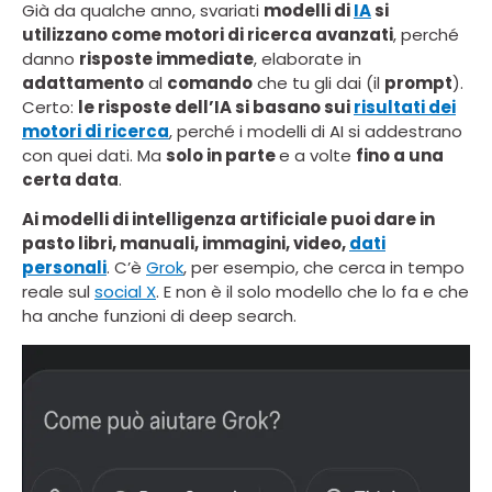
Già da qualche anno, svariati
modelli di
IA
si
utilizzano come motori di ricerca avanzati
, perché
danno
risposte immediate
, elaborate in
adattamento
al
comando
che tu gli dai (il
prompt
).
Certo:
le risposte dell’IA si basano sui
risultati dei
motori di ricerca
, perché i modelli di AI si addestrano
con quei dati. Ma
solo in parte
e a volte
fino a una
certa data
.
Ai modelli di intelligenza artificiale puoi dare in
pasto libri, manuali, immagini, video,
dati
personali
. C’è
Grok
, per esempio, che cerca in tempo
reale sul
social X
. E non è il solo modello che lo fa e che
ha anche funzioni di deep search.