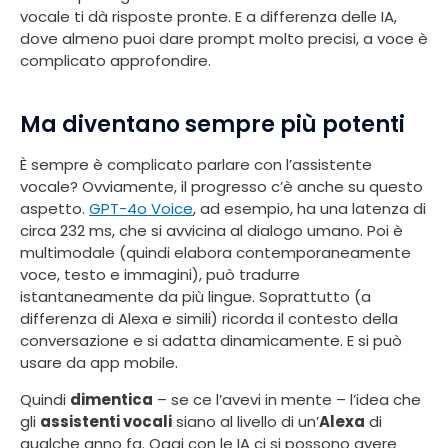
vocale ti dà risposte pronte. E a differenza delle IA,
dove almeno puoi dare prompt molto precisi, a voce è
complicato approfondire.
Ma diventano sempre più potenti
È sempre è complicato parlare con l’assistente
vocale? Ovviamente, il progresso c’è anche su questo
aspetto.
GPT-4o Voice
, ad esempio, ha una latenza di
circa 232 ms, che si avvicina al dialogo umano. Poi è
multimodale (quindi elabora contemporaneamente
voce, testo e immagini), può tradurre
istantaneamente da più lingue. Soprattutto (a
differenza di Alexa e simili) ricorda il contesto della
conversazione e si adatta dinamicamente. E si può
usare da app mobile.
Quindi
dimentica
– se ce l’avevi in mente – l’idea che
gli
assistenti vocali
siano al livello di un’
Alexa
di
qualche anno fa. Oggi con le IA ci si possono avere