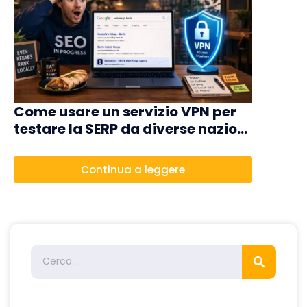
Design 
non puo
Come usare un servizio VPN per
Nello svilup
testare la SERP da diverse nazioni
nei dettagli
– Guida pratica per Local SEO
rallentame
2026
Inizia ques
Continua a leggere
agite alla r
fanno perd