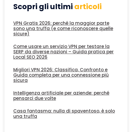
Scopri gli ultimi
articoli
VPN Gratis 2026: perché la maggior parte
sono una truffa (e come riconoscere quelle
sicure)
Come usare un servizio VPN per testare la
SERP da diverse nazioni – Guida pratica per
Local SEO 2026
Migliori VPN 2026: Classifica, Confronto e
Guida completa per una connessione più
sicura
Intelligenza artificiale per aziende: perché
pensarci due volte
Casa fantasma: nulla di spaventoso, è solo
una truffa