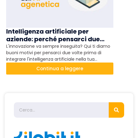
Intelligenza artificiale per
Il traff
aziende: perché pensarci due
davver
volte
L'innovazione va sempre inseguita? Qui ti diamo
Se ti sei s
buoni motivi per pensarci due volte prima di
misurare la
integrare l'intelligenza artificiale nella tua
digitali com
azienda.
cambiata.
Continua a leggere