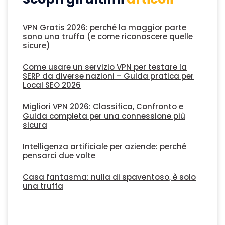
VPN Gratis 2026: perché la maggior parte
sono una truffa (e come riconoscere quelle
sicure)
Come usare un servizio VPN per testare la
SERP da diverse nazioni – Guida pratica per
Local SEO 2026
Migliori VPN 2026: Classifica, Confronto e
Guida completa per una connessione più
sicura
Intelligenza artificiale per aziende: perché
pensarci due volte
Casa fantasma: nulla di spaventoso, è solo
una truffa