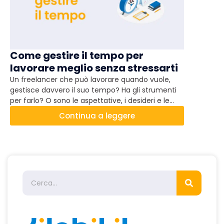
Come gestire il tempo per
Quando
lavorare meglio senza stressarti
rallenta
Un freelancer che può lavorare quando vuole,
Musica e pr
gestisce davvero il suo tempo? Ha gli strumenti
risposta br
per farlo? O sono le aspettative, i desideri e le
soggettivi 
scadenze a gestire il freelancer? Per stressarsi di
considerazi
Continua a leggere
meno, lavorare meglio e risparmiare tempo, nel
come capir
dubbio il freelancer legge questo articolo.
produttivit
quali condiz