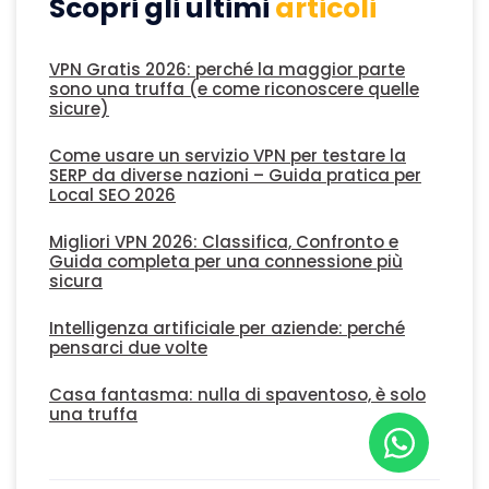
Scopri gli ultimi
articoli
VPN Gratis 2026: perché la maggior parte
sono una truffa (e come riconoscere quelle
sicure)
Come usare un servizio VPN per testare la
SERP da diverse nazioni – Guida pratica per
Local SEO 2026
Migliori VPN 2026: Classifica, Confronto e
Guida completa per una connessione più
sicura
Intelligenza artificiale per aziende: perché
pensarci due volte
Casa fantasma: nulla di spaventoso, è solo
una truffa