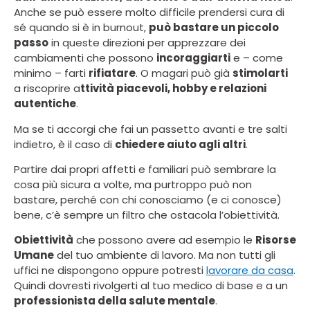
Anche se può essere molto difficile prendersi cura di
sé quando si è in burnout,
può bastare un piccolo
passo
in queste direzioni per apprezzare dei
cambiamenti che possono
incoraggiarti
e – come
minimo – farti
rifiatare
. O magari può già
stimolarti
a riscoprire a
ttività piacevoli, hobby e relazioni
autentiche
.
Ma se ti accorgi che fai un passetto avanti e tre salti
indietro, è il caso di
chiedere aiuto agli altri
.
Partire dai propri affetti e familiari può sembrare la
cosa più sicura a volte, ma purtroppo può non
bastare, perché con chi conosciamo (e ci conosce)
bene, c’è sempre un filtro che ostacola l’obiettività.
Obiettività
che possono avere ad esempio le
Risorse
Umane
del tuo ambiente di lavoro. Ma non tutti gli
uffici ne dispongono oppure potresti
lavorare da casa
.
Quindi dovresti rivolgerti al tuo medico di base e a un
professionista della salute mentale
.